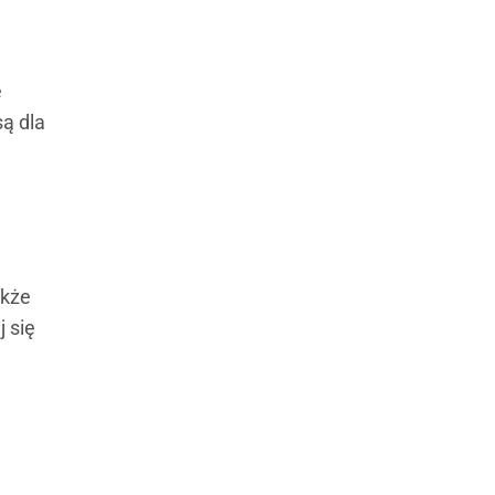
e
są dla
akże
j się