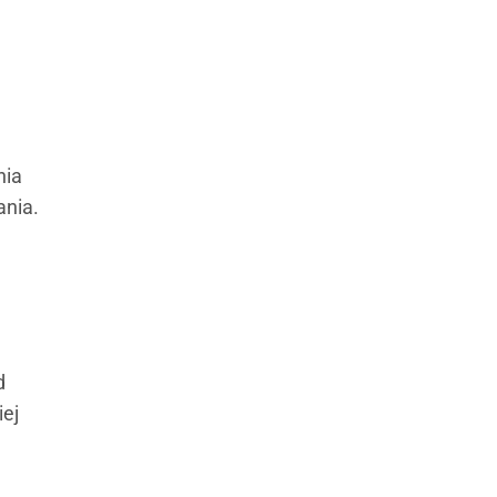
nia
ania.
d
iej