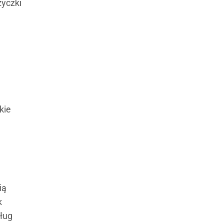
życzki
kie
ią
k
sług