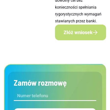
dowolny cel bez
konieczności spełniania
rygorystycznych wymagań
stawianych przez banki.
Złóż wniosek
Zamów rozmowę