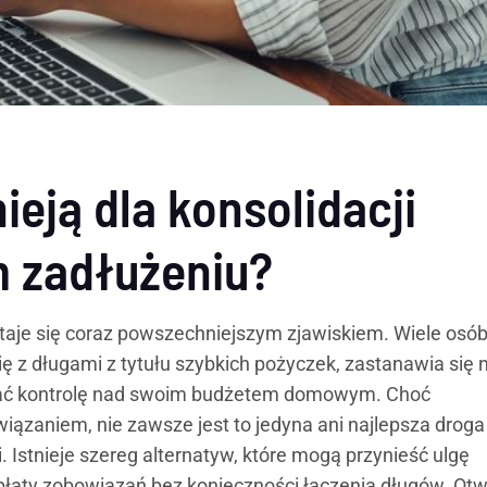
ieją dla konsolidacji
m zadłużeniu?
taje się coraz powszechniejszym zjawiskiem. Wiele osób
ię z długami z tytułu szybkich pożyczek, zastanawia się 
kać kontrolę nad swoim budżetem domowym. Choć
iązaniem, nie zawsze jest to jedyna ani najlepsza droga
 Istnieje szereg alternatyw, które mogą przynieść ulgę
łaty zobowiązań bez konieczności łączenia długów. Otwa