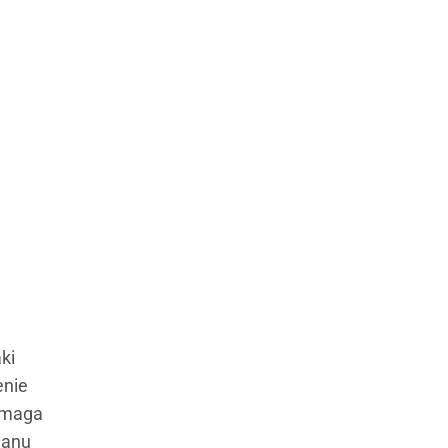
ki
enie
zmaga
lanu