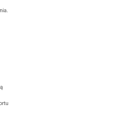
nia.
cą
ortu