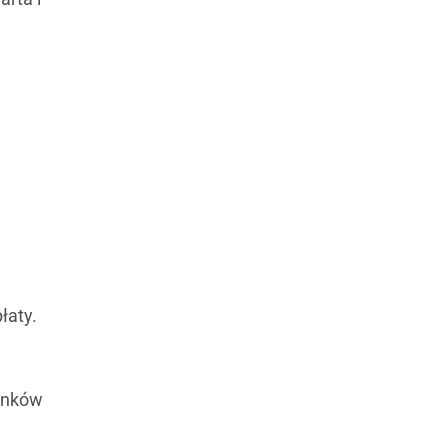
łaty.
runków