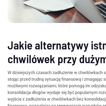
Jakie alternatywy istn
chwilówek przy duży
W dzisiejszych czasach zadłużenie w chwilówkach s
stojąc przed trudną sytuacją finansową i zmagając s
możliwymi rozwiązaniami, które pomogą im odzys
konsolidacja długów wydaje się być popularnym rozw
wyjścia z zadłużenia w chwilówkach bez konsolidacji.
finansową, pozwalając na renegocjację warunków sp