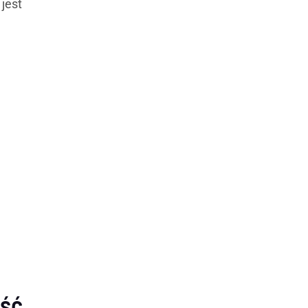
jest
ość