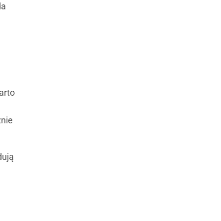
da
arto
znie
dują