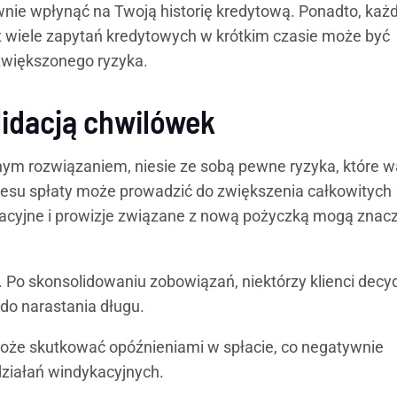
nie wpłynąć na Twoją historię kredytową. Ponadto, każ
t wiele zapytań kredytowych w krótkim czasie może być
 zwiększonego ryzyka.
lidacją chwilówek
ym rozwiązaniem, niesie ze sobą pewne ryzyka, które w
resu spłaty może prowadzić do zwiększenia całkowitych
acyjne i prowizje związane z nową pożyczką mogą znac
a. Po skonsolidowaniu zobowiązań, niektórzy klienci decy
 do narastania długu.
e skutkować opóźnieniami w spłacie, co negatywnie
działań windykacyjnych.