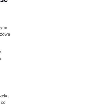
nymi
uczowa
y
a
zyko,
 co