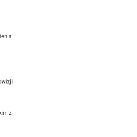
ienia
wizji
kim z