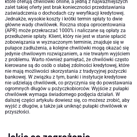
które oferują chwilówki online, a jedną z najważniejszych
zalet takiej oferty jest brak konieczności przedstawiania
zaświadczenia o dochodach czy weryfikacji kredytowej.
Jednakże, wysokie koszty i krótki termin spłaty to dwie
główne wady chwilówek. Roczna stopa oprocentowania
(APR) może przekraczać 1000% i naliczane są opłaty za
przedłużenie spłaty. Klient, który nie jest w stanie spłacić
zobowiązania w wyznaczonym terminie, znajduje się w
pułapce zadłużenia, a kolejne chwilówki mogą okazać się
jedynie chwilowym rozwiązaniem, a nie trwałym wyjściem
z problemu. Warto również pamiętać, że chwilówki często
kierowane są do osób o słabej zdolności kredytowej, które
nie mają możliwości skorzystania z tradycyjnej pożyczki
bankowej. W związku z tym, banki i instytucje kredytowe
nie udzielają chwilówek, co przyczynia się do powstawania
ogromnych długów u pożyczkobiorców. Wyjście z pułapki
chwilówek wymaga świadomego podjęcia działań. W
dalszej części artykułu dowiesz się, co możesz zrobić, aby
wyjść z długów, a także jak uniknąć pułapki chwilówek w
przyszłości.
Jakie są zagrożenia