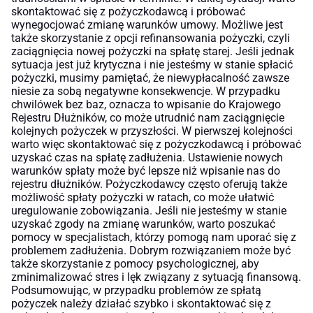
skontaktować się z pożyczkodawcą i próbować
wynegocjować zmianę warunków umowy. Możliwe jest
także skorzystanie z opcji refinansowania pożyczki, czyli
zaciągnięcia nowej pożyczki na spłatę starej. Jeśli jednak
sytuacja jest już krytyczna i nie jesteśmy w stanie spłacić
pożyczki, musimy pamiętać, że niewypłacalność zawsze
niesie za sobą negatywne konsekwencje. W przypadku
chwilówek bez baz, oznacza to wpisanie do Krajowego
Rejestru Dłużników, co może utrudnić nam zaciągnięcie
kolejnych pożyczek w przyszłości. W pierwszej kolejności
warto więc skontaktować się z pożyczkodawcą i próbować
uzyskać czas na spłatę zadłużenia. Ustawienie nowych
warunków spłaty może być lepsze niż wpisanie nas do
rejestru dłużników. Pożyczkodawcy często oferują także
możliwość spłaty pożyczki w ratach, co może ułatwić
uregulowanie zobowiązania. Jeśli nie jesteśmy w stanie
uzyskać zgody na zmianę warunków, warto poszukać
pomocy w specjalistach, którzy pomogą nam uporać się z
problemem zadłużenia. Dobrym rozwiązaniem może być
także skorzystanie z pomocy psychologicznej, aby
zminimalizować stres i lęk związany z sytuacją finansową.
Podsumowując, w przypadku problemów ze spłatą
pożyczek należy działać szybko i skontaktować się z