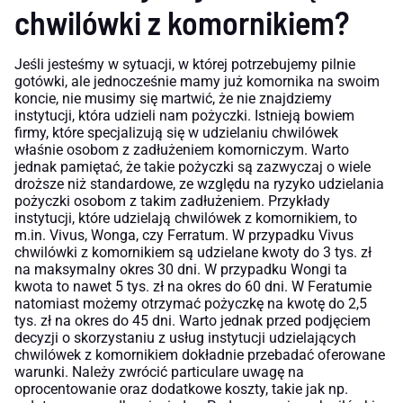
chwilówki z komornikiem?
Jeśli jesteśmy w sytuacji, w której potrzebujemy pilnie
gotówki, ale jednocześnie mamy już komornika na swoim
koncie, nie musimy się martwić, że nie znajdziemy
instytucji, która udzieli nam pożyczki. Istnieją bowiem
firmy, które specjalizują się w udzielaniu chwilówek
właśnie osobom z zadłużeniem komorniczym. Warto
jednak pamiętać, że takie pożyczki są zazwyczaj o wiele
droższe niż standardowe, ze względu na ryzyko udzielania
pożyczki osobom z takim zadłużeniem. Przykłady
instytucji, które udzielają chwilówek z komornikiem, to
m.in. Vivus, Wonga, czy Ferratum. W przypadku Vivus
chwilówki z komornikiem są udzielane kwoty do 3 tys. zł
na maksymalny okres 30 dni. W przypadku Wongi ta
kwota to nawet 5 tys. zł na okres do 60 dni. W Feratumie
natomiast możemy otrzymać pożyczkę na kwotę do 2,5
tys. zł na okres do 45 dni. Warto jednak przed podjęciem
decyzji o skorzystaniu z usług instytucji udzielających
chwilówek z komornikiem dokładnie przebadać oferowane
warunki. Należy zwrócić particulare uwagę na
oprocentowanie oraz dodatkowe koszty, takie jak np.