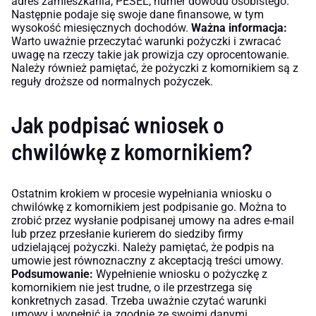
adres zamieszkania, PESEL, numer dowodu osobistego.
Następnie podaje się swoje dane finansowe, w tym
wysokość miesięcznych dochodów.
Ważna informacja:
Warto uważnie przeczytać warunki pożyczki i zwracać
uwagę na rzeczy takie jak prowizja czy oprocentowanie.
Należy również pamiętać, że pożyczki z komornikiem są z
reguły droższe od normalnych pożyczek.
Jak podpisać wniosek o
chwilówkę z komornikiem?
Ostatnim krokiem w procesie wypełniania wniosku o
chwilówkę z komornikiem jest podpisanie go. Można to
zrobić przez wysłanie podpisanej umowy na adres e-mail
lub przez przesłanie kurierem do siedziby firmy
udzielającej pożyczki. Należy pamiętać, że podpis na
umowie jest równoznaczny z akceptacją treści umowy.
Podsumowanie:
Wypełnienie wniosku o pożyczkę z
komornikiem nie jest trudne, o ile przestrzega się
konkretnych zasad. Trzeba uważnie czytać warunki
umowy i wypełnić ją zgodnie ze swoimi danymi