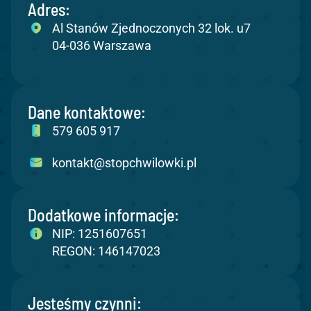
Adres:
Al Stanów Zjednoczonych 32 lok. u7
04-036 Warszawa
Dane kontaktowe:
579 605 917
kontakt@stopchwilowki.pl
Dodatkowe informacje:
NIP: 1251607651
REGON: 146147023
Jesteśmy czynni: